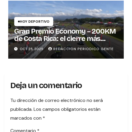
HOY DEPORTIVO
Gran Premio Economy – 200KM
de Costa Rica: el cierre más
emocionante del automovilismo
OCT 25, 2025
REDACCION PERIODICO GENTE
nacional
Deja un comentario
Tu dirección de correo electrónico no será
publicada.
Los campos obligatorios están
marcados con
*
Comentario
*