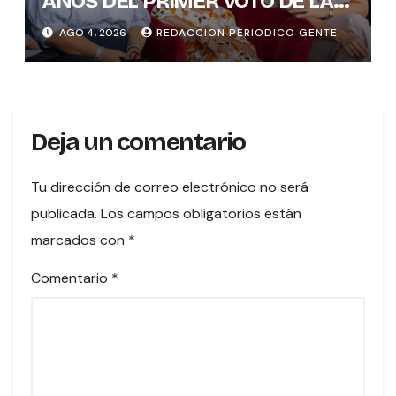
AÑOS DEL PRIMER VOTO DE LAS
MUJERES , INAMU BRINDA
AGO 4, 2026
REDACCION PERIODICO GENTE
HOMENAJE A UNA DE LAS
PRIMERAS MUJERES VOTANTES
DE COSTARICA
Deja un comentario
Tu dirección de correo electrónico no será
publicada.
Los campos obligatorios están
marcados con
*
Comentario
*