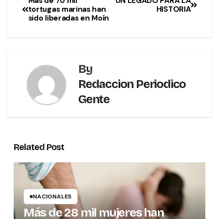
Más de 70 mil
UN LEGADO PARA LA
tortugas marinas han
HISTORIA
sido liberadas en Moín
By
Redaccion Periodico
Gente
Related Post
NACIONALES
Más de 28 mil mujeres han