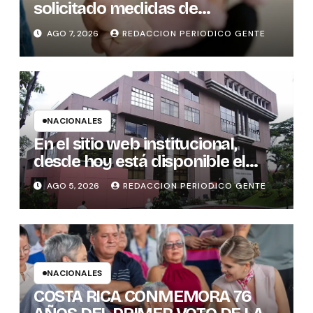
solicitado medidas de
protección
AGO 7, 2026
REDACCION PERIODICO GENTE
NACIONALES
En el sitio web institucional,
desde hoy está disponible el
sistema “Matrimonio en Línea”
AGO 5, 2026
REDACCION PERIODICO GENTE
para los notarios del país
NACIONALES
COSTA RICA CONMEMORA 76