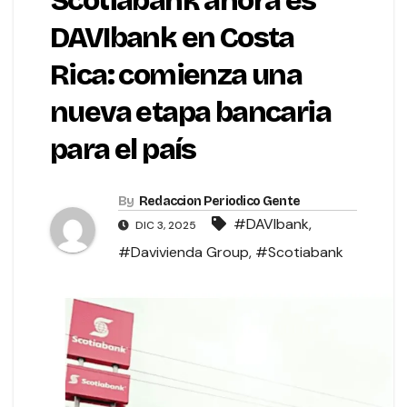
Scotiabank ahora es
DAVIbank en Costa
Rica: comienza una
nueva etapa bancaria
para el país
By
Redaccion Periodico Gente
#DAVIbank
,
DIC 3, 2025
#Davivienda Group
,
#Scotiabank