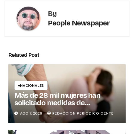
By
People Newspaper
Related Post
NACIONALES
Más de 28 mil mujeres han
solicitado medidas de
protección
AGO 7, 2026
REDACCION PERIODICO GENTE