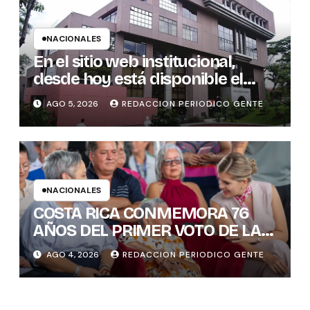
NACIONALES
En el sitio web institucional,
desde hoy está disponible el
sistema “Matrimonio en Línea”
AGO 5, 2026
REDACCION PERIODICO GENTE
para los notarios del país
NACIONALES
COSTA RICA CONMEMORA 76
AÑOS DEL PRIMER VOTO DE LAS
MUJERES , INAMU BRINDA
AGO 4, 2026
REDACCION PERIODICO GENTE
HOMENAJE A UNA DE LAS
PRIMERAS MUJERES VOTANTES
DE COSTARICA