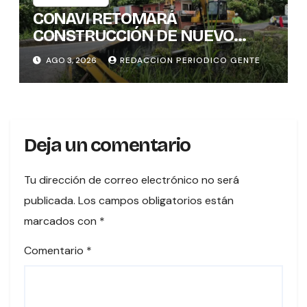
CONAVI RETOMARÁ
CONSTRUCCIÓN DE NUEVO
PUENTE EN TURES TRAS
AGO 3, 2026
REDACCION PERIODICO GENTE
CONCLUIR PROCESO DE
VALORACIÓN PATRIMONIAL
Deja un comentario
Tu dirección de correo electrónico no será
publicada.
Los campos obligatorios están
marcados con
*
Comentario
*