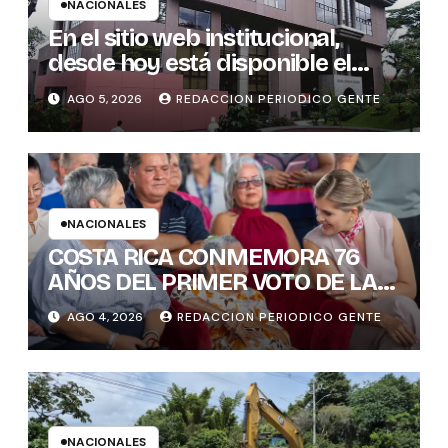
NACIONALES
En el sitio web institucional,
desde hoy está disponible el
sistema “Matrimonio en Línea”
AGO 5, 2026
REDACCION PERIODICO GENTE
para los notarios del país
NACIONALES
COSTA RICA CONMEMORA 76
AÑOS DEL PRIMER VOTO DE LAS
MUJERES , INAMU BRINDA
AGO 4, 2026
REDACCION PERIODICO GENTE
HOMENAJE A UNA DE LAS
PRIMERAS MUJERES VOTANTES
DE COSTARICA
NACIONALES