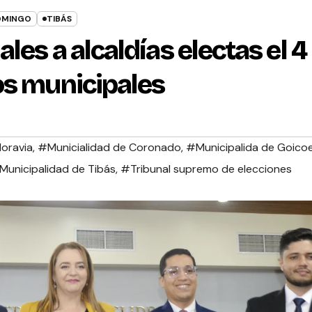
OMINGO
TIBÁS
les a alcaldías electas el 4
os municipales
oravia
,
#Municialidad de Coronado
,
#Municipalida de Goico
Municipalidad de Tibás
,
#Tribunal supremo de elecciones