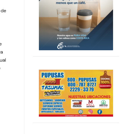
 de
e
va
ual
e