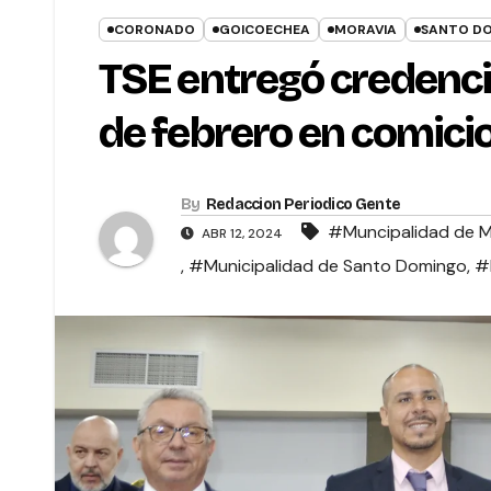
CORONADO
GOICOECHEA
MORAVIA
SANTO D
TSE entregó credencia
de febrero en comici
By
Redaccion Periodico Gente
#Muncipalidad de M
ABR 12, 2024
,
#Municipalidad de Santo Domingo
,
#