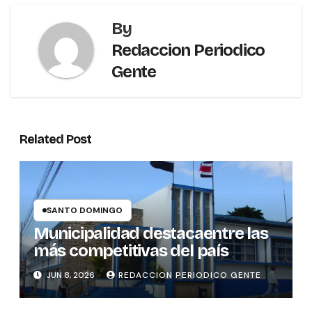
By
Redaccion Periodico
Gente
Related Post
SANTO DOMINGO
Municipalidad destacaentre las
más competitivas del país
JUN 8, 2026
REDACCION PERIODICO GENTE