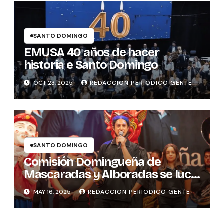
SANTO DOMINGO
EMUSA 40 años de hacer
historia e Santo Domingo
OCT 23, 2025
REDACCION PERIODICO GENTE
SANTO DOMINGO
Comisión Domingueña de
Mascaradas y Alboradas se luce
con premio cultural
MAY 16, 2025
REDACCION PERIODICO GENTE