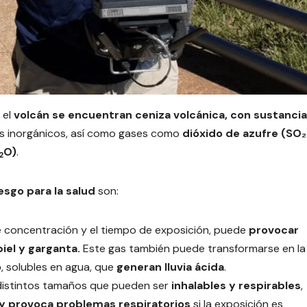
 el
volcán se encuentran
ceniza volcánica
, con sustanci
s inorgánicos, así como gases como
dióxido de azufre (SO₂
O)
.
2
sgo para la salud
son:
de concentración y el tiempo de exposición, puede
provocar
piel y garganta.
Este gas también puede transformarse en la
o
, solubles en agua, que
generan lluvia ácida
.
 distintos tamaños que pueden ser
inhalables y respirables
,
 y provoca
problemas respiratorios
si la exposición es