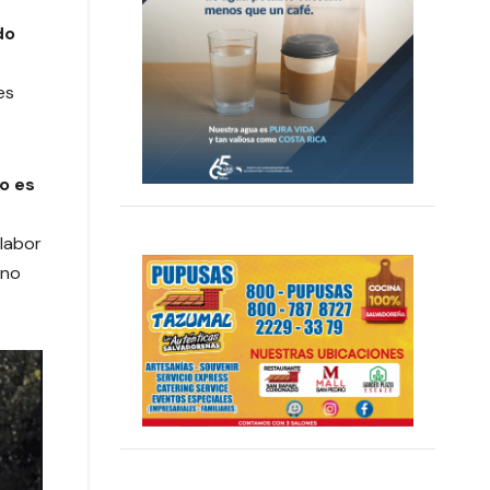
do
es
o es
labor
uno