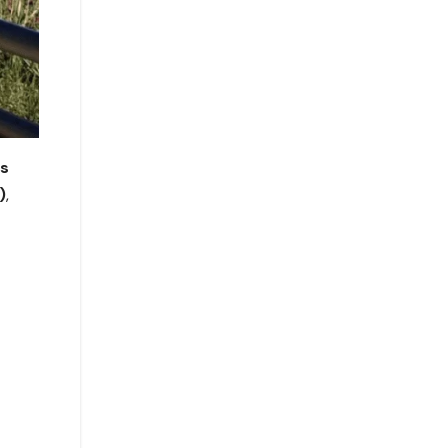
as
)
,