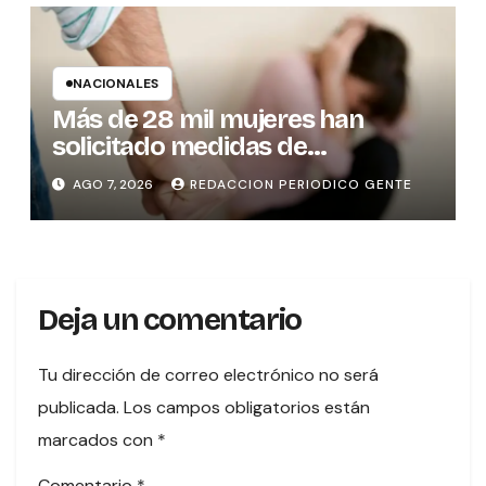
NACIONALES
Más de 28 mil mujeres han
solicitado medidas de
protección
AGO 7, 2026
REDACCION PERIODICO GENTE
Deja un comentario
Tu dirección de correo electrónico no será
publicada.
Los campos obligatorios están
marcados con
*
Comentario
*