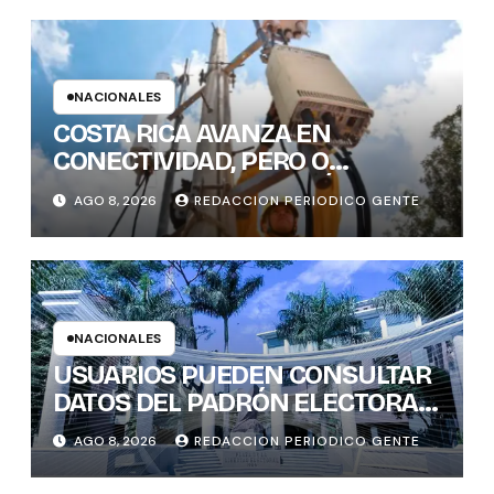
NACIONALES
COSTA RICA AVANZA EN
CONECTIVIDAD, PERO O
BRECHAS DIGITALES, AÚN DEJAN
AGO 8, 2026
REDACCION PERIODICO GENTE
REZAGADOS A CANTONES
RURALES
NACIONALES
USUARIOS PUEDEN CONSULTAR
DATOS DEL PADRÓN ELECTORAL
DE FORMA INTERACTIVA Y CON
AGO 8, 2026
REDACCION PERIODICO GENTE
GENERACIÓN INSTANTÁNEA DE
GRÁFICOS