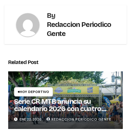
By
Redaccion Periodico
Gente
Related Post
HOY DEPORTIVO
Serie CR MTB anuncia su
calendario 2026 con cuatro
fechas en distintas provincias
ENE 22, 2026
REDACCION PERIODICO GENTE
del país