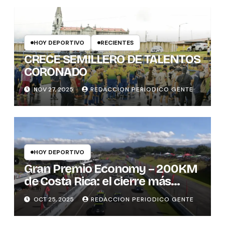
HOY DEPORTIVO
RECIENTES
CRECE SEMILLERO DE TALENTOS
CORONADO
NOV 27, 2025
REDACCION PERIODICO GENTE
HOY DEPORTIVO
Gran Premio Economy – 200KM
de Costa Rica: el cierre más
emocionante del automovilismo
OCT 25, 2025
REDACCION PERIODICO GENTE
nacional