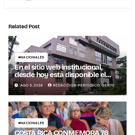
Related Post
NACIONALES
En el sitio web institucional,
desde hoy está disponible el
sistema “Matrimonio en Línea”
AGO 5, 2026
REDACCION PERIODICO GENTE
para los notarios del país
NACIONALES
COSTA RICA CONMEMORA 76