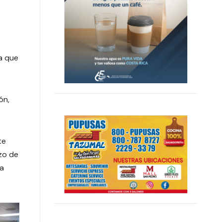
va que
ón,
te
zo de
ea