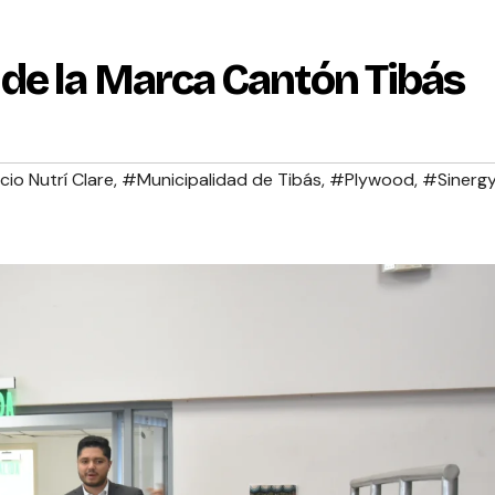
de la Marca Cantón Tibás
o Nutrí Clare
,
#Municipalidad de Tibás
,
#Plywood
,
#Sinerg