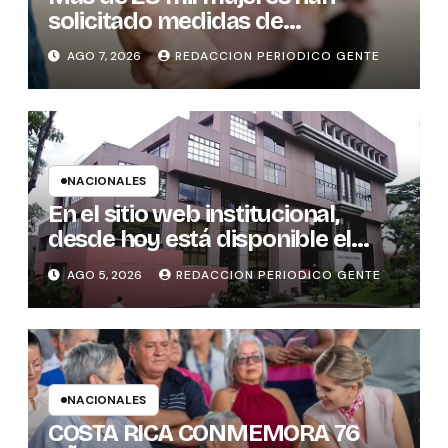
solicitado medidas de
protección
AGO 7, 2026
REDACCION PERIODICO GENTE
NACIONALES
En el sitio web institucional,
desde hoy está disponible el
sistema “Matrimonio en Línea”
AGO 5, 2026
REDACCION PERIODICO GENTE
para los notarios del país
NACIONALES
COSTA RICA CONMEMORA 76