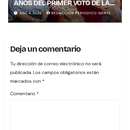
AÑOS DEL PRIMER VOTO DE LAS
MUJERES , INAMU BRINDA
AGO 4, 2026
REDACCION PERIODICO GENTE
HOMENAJE A UNA DE LAS
PRIMERAS MUJERES VOTANTES
DE COSTARICA
Deja un comentario
Tu dirección de correo electrónico no será
publicada.
Los campos obligatorios están
marcados con
*
Comentario
*