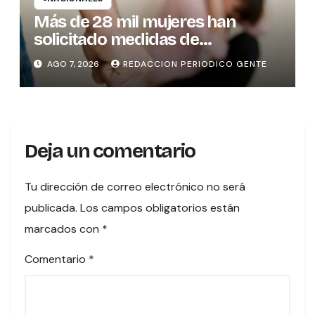
Más de 28 mil mujeres han
solicitado medidas de
protección
AGO 7, 2026
REDACCION PERIODICO GENTE
Deja un comentario
Tu dirección de correo electrónico no será
publicada.
Los campos obligatorios están
marcados con
*
Comentario
*