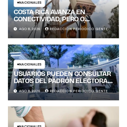
NACIONALES
COSTA RICA AVANZA EN
CONECTIVIDAD, PERO O
BRECHAS DIGITALES, AÚN DEJAN
AGO 8, 2026
REDACCION PERIODICO GENTE
REZAGADOS A CANTONES
RURALES
NACIONALES
USUARIOS PUEDEN CONSULTAR
DATOS DEL PADRÓN ELECTORAL
DE FORMA INTERACTIVA Y CON
AGO 8, 2026
REDACCION PERIODICO GENTE
GENERACIÓN INSTANTÁNEA DE
GRÁFICOS
NACIONALES