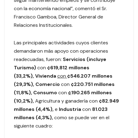
seguir manteniendo empleos y se contribuye
con la economía nacional”, comentó el Sr.
Francisco Gamboa, Director General de
Relaciones Institucionales.
Las principales actividades cuyos clientes
demandaron más apoyo con operaciones
readecuadas, fueron:
Servicios (incluye
Turismo)
con
¢619,812 millones
(33,2%),
Vivienda
con
¢546.207 millones
(29,3%),
Comercio
con
¢220.751 millones
(11,8%),
Consumo
con
¢
190.265 millones
(10,2%),
Agricultura y ganadería con
¢82.949
millones (4,4%),
e
Industria
con
81.023
millones (4,3%),
como se puede ver en el
siguiente cuadro: