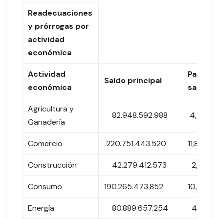
Readecuaciones
y prórrogas por
actividad
económica
Actividad
Partici
Saldo principal
económica
saldo
Agricultura y
82.948.592.988
4,4%
Ganadería
Comercio
220.751.443.520
11,8%
Construcción
42.279.412.573
2,3%
Consumo
190.265.473.852
10,2%
Energía
80.889.657.254
4,3%