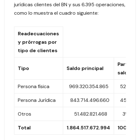
jurídicas clientes del BN y sus 6.395 operaciones,
como lo muestra el cuadro siguiente:
Readecuaciones
y prórrogas por
tipo de clientes
Particip
Tipo
Saldo principal
saldo
Persona física
969.320.354.865
52%
Persona Jurídica
843.714.496.660
45%
Otros
51.482.821.468
3%
Total
1.864.517.672.994
100%