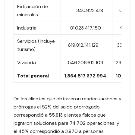
Extracción de
340.922.418
0,02%
minerales
Industria
81.023.417.150
4,3%
Servicios (incluye
619.812.141.129
33,2%
turismo)
Vivienda
546.206.612.109
29,3%
Total general
1.864.517.672.994
100,0%
De los clientes que obtuvieron readecuaciones y
prórrogas el 52% del saldo prorrogado
correspondió a 55.813 clientes físicos que
lograron soluciones para 74.702 operaciones, y
el 45% correspondió a 3.870 a personas