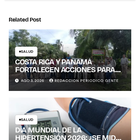
Related Post
SALUD
COSTA RICA Y PANAMÁ
FORTALECEN ACCIONES PARA
PREVENIR ENFERMEDADES
AGO 3, 2026
REDACCION PERIODICO GENTE
TRANSMITIDAS POR
MOSQUITOS: 1.300 VIVIENDAS
FUMIGADAS EN LA ZONA
FRONTERIZA
SALUD
DÍA MUNDIAL DE LA
HIPERTENSIÓN 2026: ¿SE MIDE