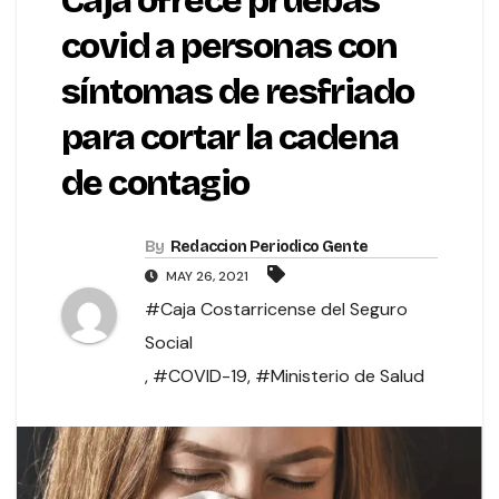
Caja ofrece pruebas
covid a personas con
síntomas de resfriado
para cortar la cadena
de contagio
By
Redaccion Periodico Gente
MAY 26, 2021
#Caja Costarricense del Seguro
Social
,
#COVID-19
,
#Ministerio de Salud