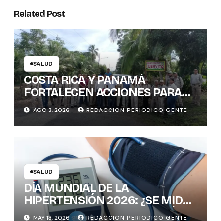
Related Post
SALUD
COSTA RICA Y PANAMÁ
FORTALECEN ACCIONES PARA
PREVENIR ENFERMEDADES
AGO 3, 2026
REDACCION PERIODICO GENTE
TRANSMITIDAS POR
MOSQUITOS: 1.300 VIVIENDAS
FUMIGADAS EN LA ZONA
FRONTERIZA
SALUD
DÍA MUNDIAL DE LA
HIPERTENSIÓN 2026: ¿SE MIDE
CORRECTAMENTE LA PRESIÓN
MAY 13, 2026
REDACCION PERIODICO GENTE