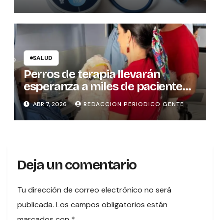
ARTERIAL? CLAVES PARA EVITAR
ERRORES
SALUD
Perros de terapia llevarán
esperanza a miles de pacientes
en hospitales del país
ABR 7, 2026
REDACCION PERIODICO GENTE
Deja un comentario
Tu dirección de correo electrónico no será
publicada.
Los campos obligatorios están
marcados con
*