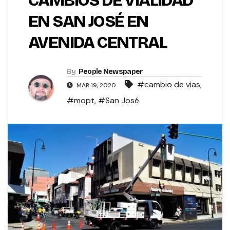
CAMBIOS DE VIALIDAD
EN SAN JOSÉ EN
AVENIDA CENTRAL
By
People Newspaper
#cambio de vias
,
MAR 19, 2020
#mopt
,
#San José