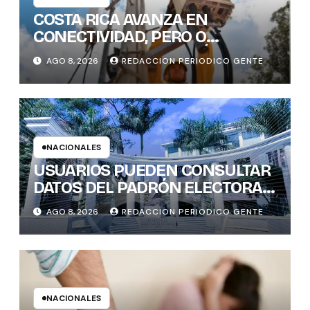
COSTA RICA AVANZA EN
CONECTIVIDAD, PERO O
BRECHAS DIGITALES, AÚN DEJAN
AGO 8, 2026
REDACCION PERIODICO GENTE
REZAGADOS A CANTONES
RURALES
NACIONALES
USUARIOS PUEDEN CONSULTAR
DATOS DEL PADRÓN ELECTORAL
DE FORMA INTERACTIVA Y CON
AGO 8, 2026
REDACCION PERIODICO GENTE
GENERACIÓN INSTANTÁNEA DE
GRÁFICOS
NACIONALES