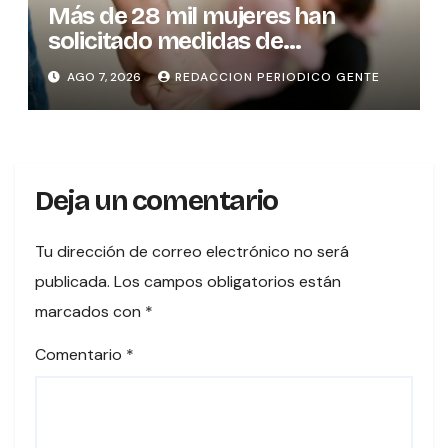
Más de 28 mil mujeres han
solicitado medidas de
protección
AGO 7, 2026
REDACCION PERIODICO GENTE
Deja un comentario
Tu dirección de correo electrónico no será
publicada.
Los campos obligatorios están
marcados con
*
Comentario
*