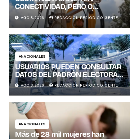
CONECTIVIDAD, PERO O
BRECHAS DIGITALES, AÚN DEJAN
AGO 8, 2026
REDACCION PERIODICO GENTE
REZAGADOS A CANTONES
RURALES
NACIONALES
USUARIOS PUEDEN CONSULTAR
DATOS DEL PADRÓN ELECTORAL
DE FORMA INTERACTIVA Y CON
AGO 8, 2026
REDACCION PERIODICO GENTE
GENERACIÓN INSTANTÁNEA DE
GRÁFICOS
NACIONALES
Más de 28 mil mujeres han