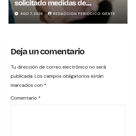
solicitado medidas de
protección
AGO 7, 2026
REDACCION PERIODICO GENTE
Deja un comentario
Tu dirección de correo electrónico no será
publicada.
Los campos obligatorios están
marcados con
*
Comentario
*