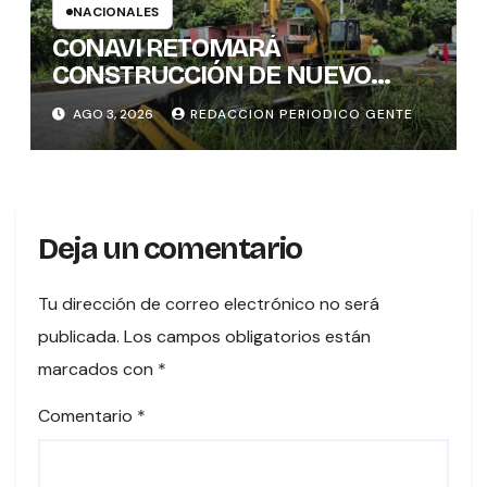
NACIONALES
CONAVI RETOMARÁ
CONSTRUCCIÓN DE NUEVO
PUENTE EN TURES TRAS
AGO 3, 2026
REDACCION PERIODICO GENTE
CONCLUIR PROCESO DE
VALORACIÓN PATRIMONIAL
Deja un comentario
Tu dirección de correo electrónico no será
publicada.
Los campos obligatorios están
marcados con
*
Comentario
*