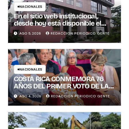
NACIONALES
En el sitio web institucional,
desde hoy está disponible el
sistema “Matrimonio en Línea”
AGO 5, 2026
REDACCION PERIODICO GENTE
para los notarios del país
NACIONALES
COSTA RICA CONMEMORA 76
AÑOS DEL PRIMER VOTO DE LAS
MUJERES , INAMU BRINDA
AGO 4, 2026
REDACCION PERIODICO GENTE
HOMENAJE A UNA DE LAS
PRIMERAS MUJERES VOTANTES
DE COSTARICA