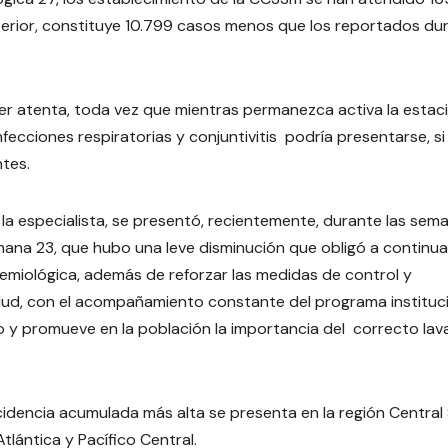
erior, constituye 10.799 casos menos que los reportados du
er atenta, toda vez que mientras permanezca activa la estac
infecciones respiratorias y conjuntivitis podría presentarse, si
tes.
a especialista, se presentó, recientemente, durante las sem
semana 23, que hubo una leve disminución que obligó a continu
idemiológica, además de reforzar las medidas de control y
salud, con el acompañamiento constante del programa instituc
to y promueve en la población la importancia del correcto la
idencia acumulada más alta se presenta en la región Central 
tlántica y Pacífico Central.