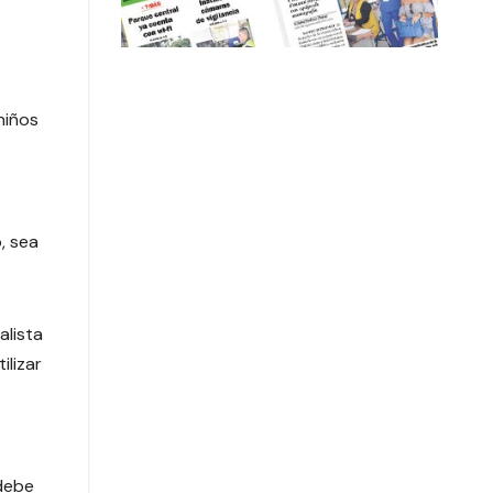
niños
, sea
alista
ilizar
 debe