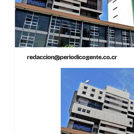
redaccion@periodicogente.co.cr