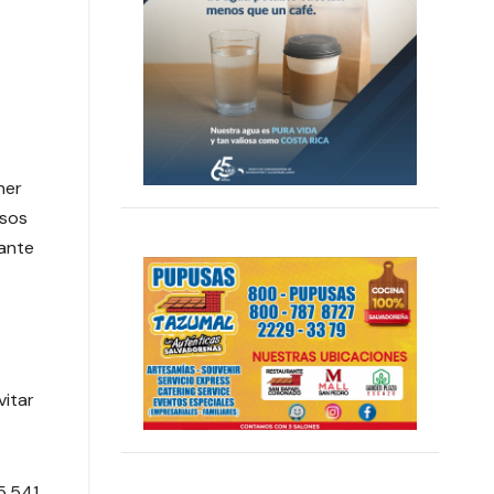
ner
asos
 ante
vitar
5.541