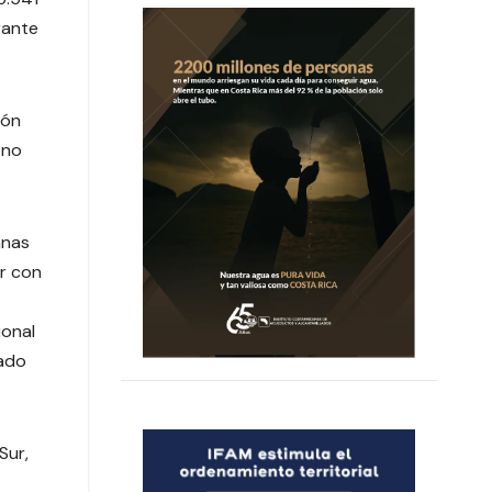
rante
ión
 no
anas
ar con
ional
vado
Sur,