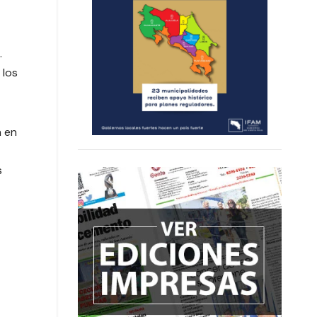
o.
 los
n en
s