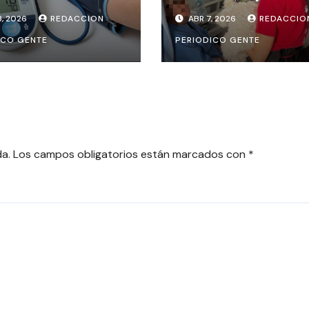
MIDE
miles de paciente
3, 2026
REDACCION
ABR 7, 2026
REDACCIO
RECTAMENTE LA
hospitales del paí
ICO GENTE
PERIODICO GENTE
IÓN ARTERIAL?
ES PARA EVITAR
ORES
da.
Los campos obligatorios están marcados con
*