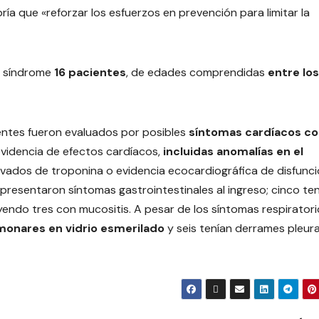
abría que «reforzar los esfuerzos en prevención para limitar la
e síndrome
16 pacientes
, de edades comprendidas
entre los
ientes fueron evaluados por posibles
síntomas cardíacos c
 evidencia de efectos cardíacos,
incluidas anomalías en el
elevados de troponina o evidencia ecocardiográfica de disfunc
 presentaron síntomas gastrointestinales al ingreso; cinco te
yendo tres con mucositis. A pesar de los síntomas respirator
monares en vidrio esmerilado
y seis tenían derrames pleura