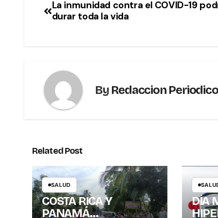
La inmunidad contra el COVID-19 pod
durar toda la vida
By
Redaccion Periodic
Related Post
SALUD
SALU
COSTA RICA Y
DÍA 
PANAMÁ
HIPE