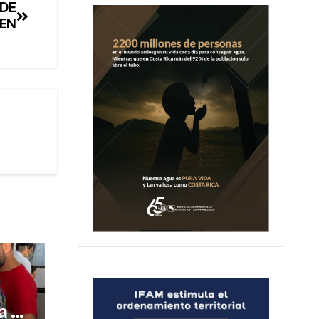
 DE
KEN
a a