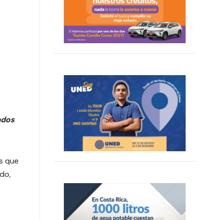
ados
s que
do,