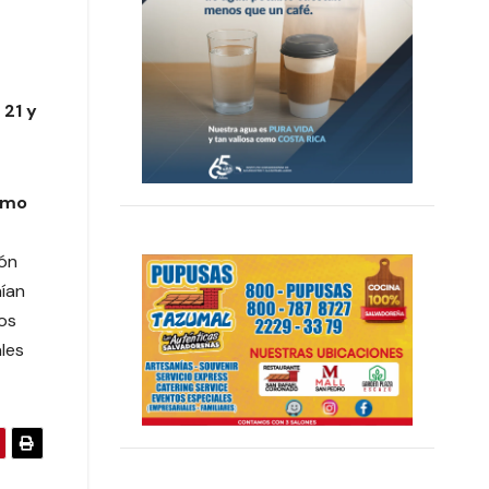
 21 y
omo
ión
nían
ios
les