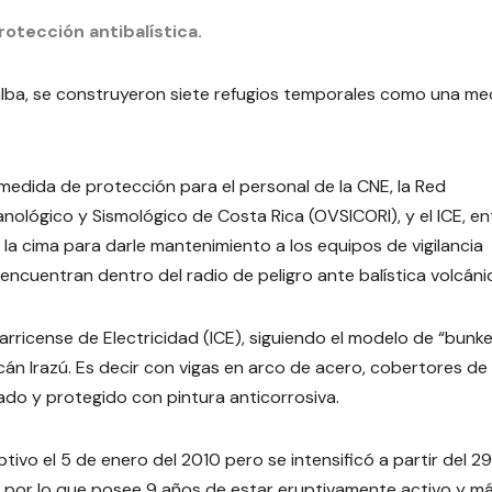
rotección antibalística.
ialba, se construyeron siete refugios temporales como una me
medida de protección para el personal de la CNE, la Red
anológico y Sismológico de Costa Rica (OVSICORI), y el ICE, en
la cima para darle mantenimiento a los equipos de vigilancia
encuentran dentro del radio de peligro ante balística volcáni
arricense de Electricidad (ICE), siguiendo el modelo de “bunke
án Irazú. Es decir con vigas en arco de acero, cobertores de
do y protegido con pintura anticorrosiva.
ptivo el 5 de enero del 2010 pero se intensificó a partir del 2
), por lo que posee 9 años de estar eruptivamente activo y m