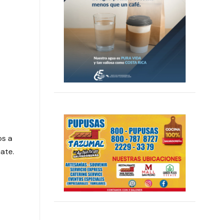
os a
ate.