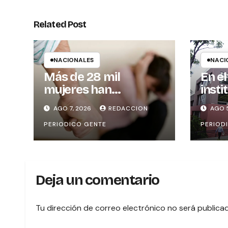
Related Post
NACIONALES
NACI
Más de 28 mil
En el
mujeres han
insti
solicitado medidas de
hoy e
AGO 7, 2026
REDACCION
AGO 5
protección
sist
PERIODICO GENTE
PERIOD
en Lí
notar
Deja un comentario
Tu dirección de correo electrónico no será publica