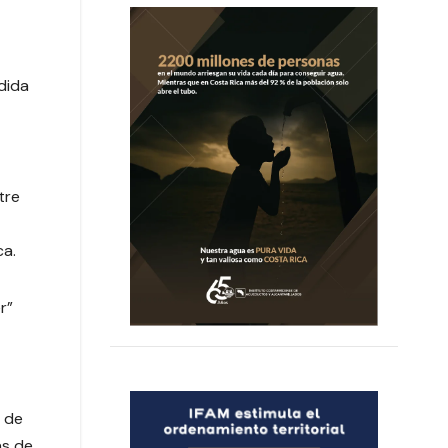
dida
tre
ca.
r”
9 de
ás de