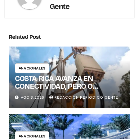
Gente
Related Post
NACIONALES
COSTA RICA AVANZA EN
CONECTIVIDAD, PERO O
BRECHAS DIGITALES, AÚN DEJAN
AGO 8, 2026
REDACCION PERIODICO GENTE
REZAGADOS A CANTONES
RURALES
NACIONALES