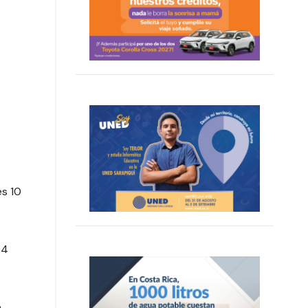
es 10
94
e