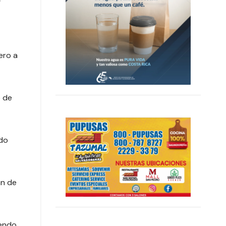
ero a
o de
ndo
an de
iendo