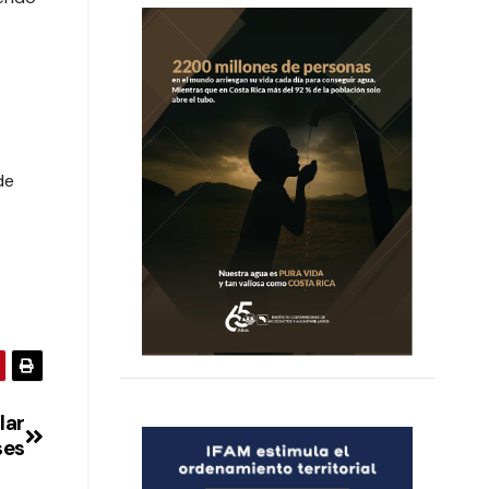
de
lar
ses