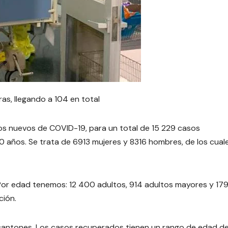
ras, llegando a 104 en total
sos nuevos de COVID-19, para un total de 15 229 casos
 años. Se trata de 6913 mujeres y 8316 hombres, de los cual
 Por edad tenemos: 12 400 adultos, 914 adultos mayores y 17
ción.
cantones. Los casos recuperados tienen un rango de edad d