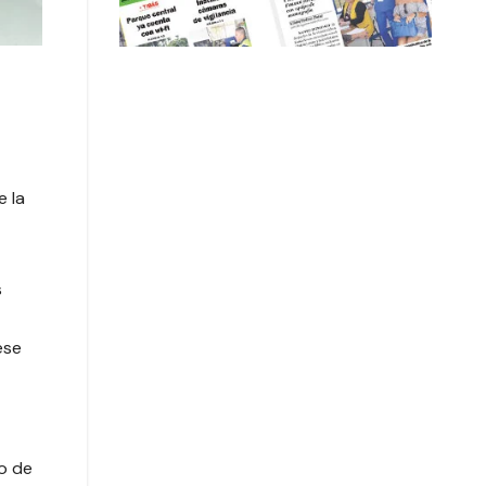
e la
s
ese
so de