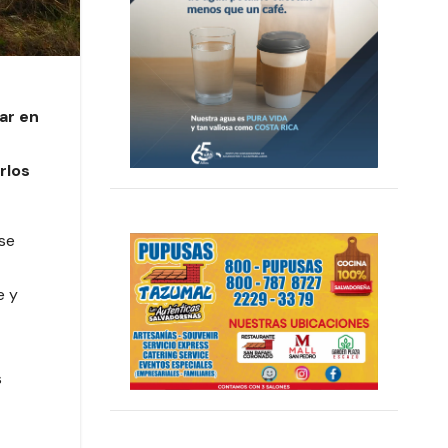
ar en
rlos
se
e y
s