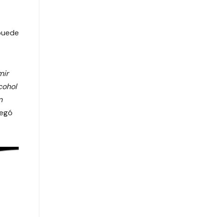
 puede
mir
cohol
n
egó