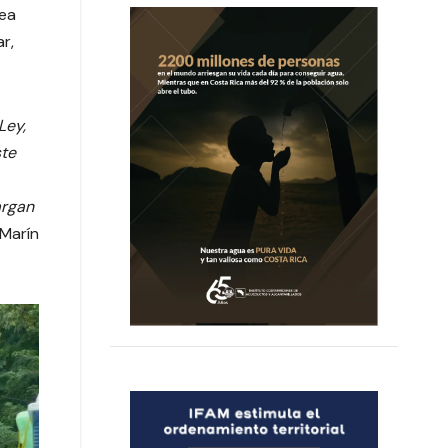
sea
r,
Ley,
ste
argan
Marín