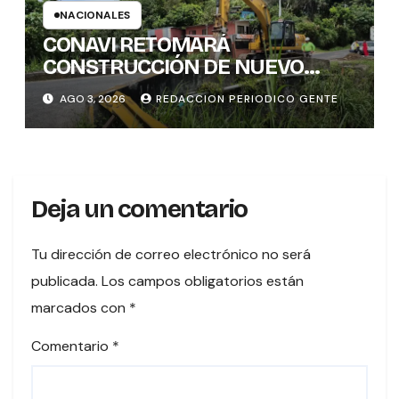
NACIONALES
CONAVI RETOMARÁ
CONSTRUCCIÓN DE NUEVO
PUENTE EN TURES TRAS
AGO 3, 2026
REDACCION PERIODICO GENTE
CONCLUIR PROCESO DE
VALORACIÓN PATRIMONIAL
Deja un comentario
Tu dirección de correo electrónico no será
publicada.
Los campos obligatorios están
marcados con
*
Comentario
*