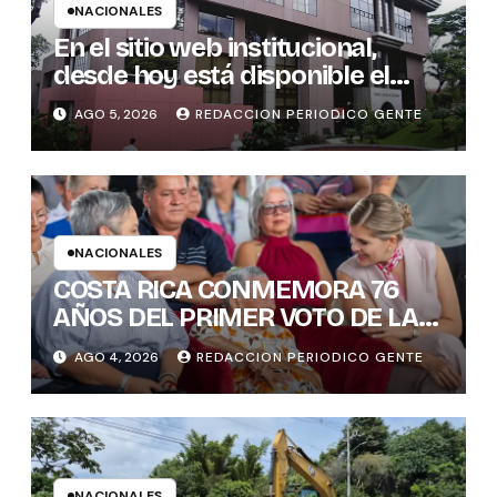
NACIONALES
En el sitio web institucional,
desde hoy está disponible el
sistema “Matrimonio en Línea”
AGO 5, 2026
REDACCION PERIODICO GENTE
para los notarios del país
NACIONALES
COSTA RICA CONMEMORA 76
AÑOS DEL PRIMER VOTO DE LAS
MUJERES , INAMU BRINDA
AGO 4, 2026
REDACCION PERIODICO GENTE
HOMENAJE A UNA DE LAS
PRIMERAS MUJERES VOTANTES
DE COSTARICA
NACIONALES