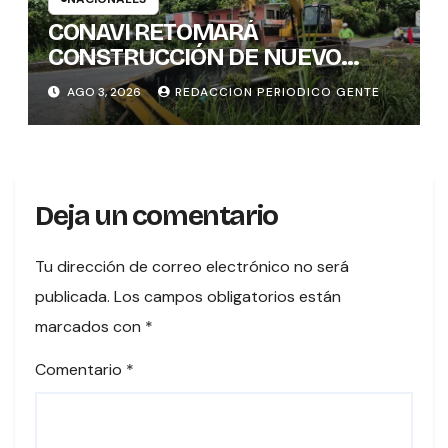
CONAVI RETOMARÁ
CONSTRUCCIÓN DE NUEVO
PUENTE EN TURES TRAS
AGO 3, 2026
REDACCION PERIODICO GENTE
CONCLUIR PROCESO DE
VALORACIÓN PATRIMONIAL
Deja un comentario
Tu dirección de correo electrónico no será
publicada.
Los campos obligatorios están
marcados con
*
Comentario
*