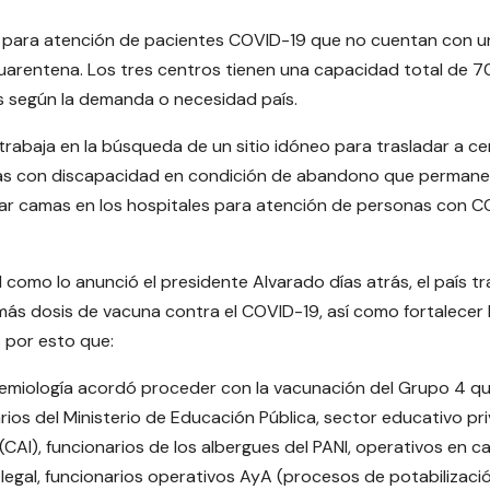
n para atención de pacientes COVID-19 que no cuentan con u
uarentena. Los tres centros tienen una capacidad total de 7
s según la demanda o necesidad país.
E trabaja en la búsqueda de un sitio idóneo para trasladar a c
as con discapacidad en condición de abandono que perman
upar camas en los hospitales para atención de personas con 
l como lo anunció el presidente Alvarado días atrás, el país t
ás dosis de vacuna contra el COVID-19, así como fortalecer 
s por esto que:
demiología acordó proceder con la vacunación del Grupo 4 q
rios del Ministerio de Educación Pública, sector educativo pr
(CAI), funcionarios de los albergues del PANI, operativos en 
legal, funcionarios operativos AyA (procesos de potabilizació