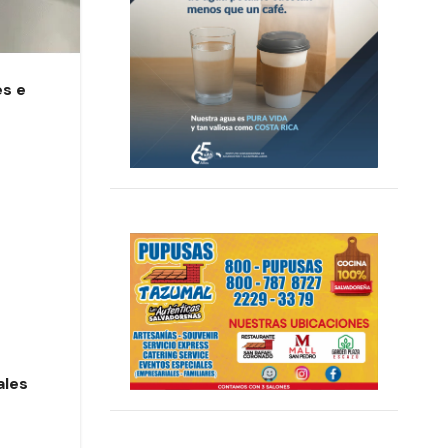
es e
ales