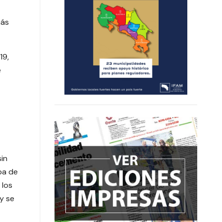
más
19,
e
sin
ba de
 los
y se