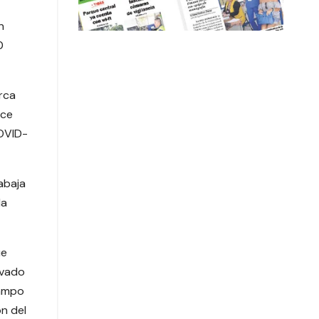
n
0
erca
ece
COVID-
rabaja
la
ue
ivado
campo
n del