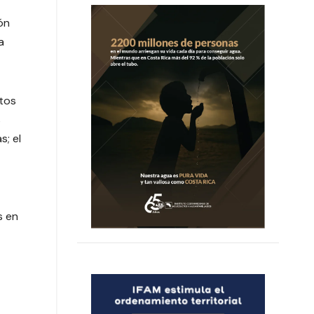
ón
a
stos
s
s; el
s en