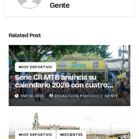
Gente
Related Post
HOY DEPORTIVO
Serie CR MTB anuncia su
calendario 2026 con cuatro
fechas en distintas provincias
ENE 22, 2026
REDACCION PERIODICO GENTE
del país
HOY DEPORTIVO
RECIENTES