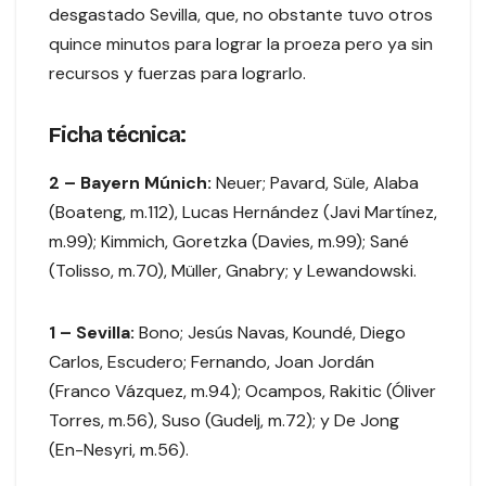
desgastado Sevilla, que, no obstante tuvo otros
quince minutos para lograr la proeza pero ya sin
recursos y fuerzas para lograrlo.
Ficha técnica:
2 – Bayern Múnich:
Neuer; Pavard, Süle, Alaba
(Boateng, m.112), Lucas Hernández (Javi Martínez,
m.99); Kimmich, Goretzka (Davies, m.99); Sané
(Tolisso, m.70), Müller, Gnabry; y Lewandowski.
1 – Sevilla:
Bono; Jesús Navas, Koundé, Diego
Carlos, Escudero; Fernando, Joan Jordán
(Franco Vázquez, m.94); Ocampos, Rakitic (Óliver
Torres, m.56), Suso (Gudelj, m.72); y De Jong
(En-Nesyri, m.56).