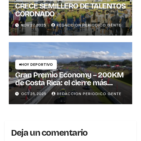
CRECE SEMILLERO DE TALENTOS
CORONADO
NOV 27, 2025
REDACCION PERIODICO GENTE
HOY DEPORTIVO
Gran Premio Economy – 200KM
de Costa Rica: el cierre más
emocionante del automovilismo
OCT 25, 2025
REDACCION PERIODICO GENTE
nacional
Deja un comentario