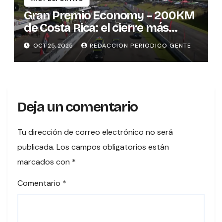
Gran Premio Economy – 200KM
de Costa Rica: el cierre más
emocionante del automovilismo
OCT 25, 2025
REDACCION PERIODICO GENTE
nacional
Deja un comentario
Tu dirección de correo electrónico no será
publicada.
Los campos obligatorios están
marcados con
*
Comentario
*