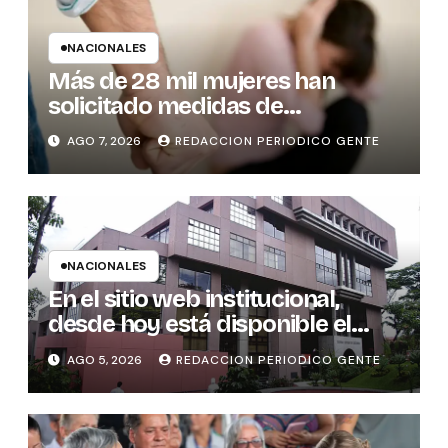
NACIONALES
Más de 28 mil mujeres han
solicitado medidas de
protección
AGO 7, 2026
REDACCION PERIODICO GENTE
NACIONALES
En el sitio web institucional,
desde hoy está disponible el
sistema “Matrimonio en Línea”
AGO 5, 2026
REDACCION PERIODICO GENTE
para los notarios del país