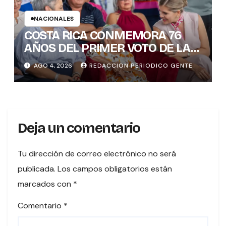
NACIONALES
COSTA RICA CONMEMORA 76
AÑOS DEL PRIMER VOTO DE LAS
MUJERES , INAMU BRINDA
AGO 4, 2026
REDACCION PERIODICO GENTE
HOMENAJE A UNA DE LAS
PRIMERAS MUJERES VOTANTES
DE COSTARICA
Deja un comentario
Tu dirección de correo electrónico no será
publicada.
Los campos obligatorios están
marcados con
*
Comentario
*