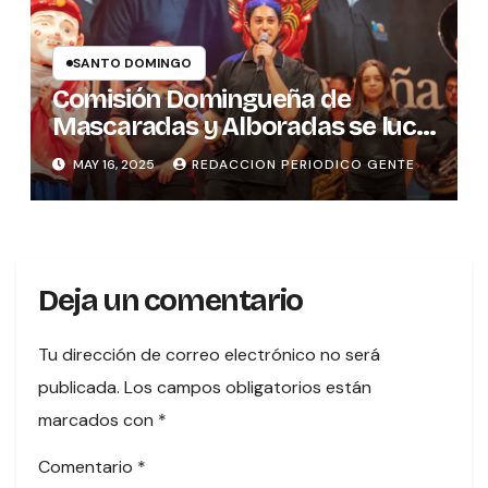
SANTO DOMINGO
Comisión Domingueña de
Mascaradas y Alboradas se luce
con premio cultural
MAY 16, 2025
REDACCION PERIODICO GENTE
Deja un comentario
Tu dirección de correo electrónico no será
publicada.
Los campos obligatorios están
marcados con
*
Comentario
*