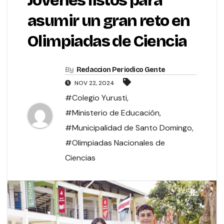
Jóvenes listos para
asumir un gran reto en
Olimpiadas de Ciencia
By
Redaccion Periodico Gente
NOV 22, 2024
#Colegio Yurusti
,
#Ministerio de Educación
,
#Municipalidad de Santo Domingo
,
#Olimpiadas Nacionales de
Ciencias