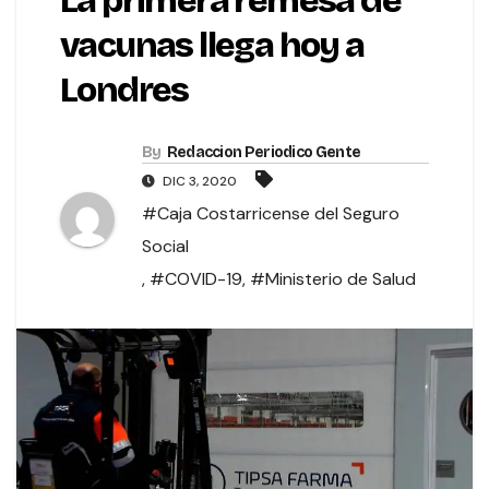
La primera remesa de
vacunas llega hoy a
Londres
By
Redaccion Periodico Gente
DIC 3, 2020
#Caja Costarricense del Seguro
Social
,
#COVID-19
,
#Ministerio de Salud