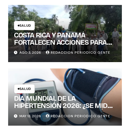
SALUD
COSTA RICA Y PANAMÁ
FORTALECEN ACCIONES PARA
PREVENIR ENFERMEDADES
AGO 3, 2026
REDACCION PERIODICO GENTE
TRANSMITIDAS POR
MOSQUITOS: 1.300 VIVIENDAS
FUMIGADAS EN LA ZONA
FRONTERIZA
SALUD
DÍA MUNDIAL DE LA
HIPERTENSIÓN 2026: ¿SE MIDE
CORRECTAMENTE LA PRESIÓN
MAY 13, 2026
REDACCION PERIODICO GENTE
ARTERIAL? CLAVES PARA EVITAR
ERRORES