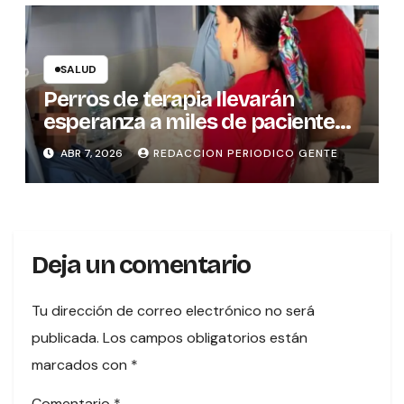
SALUD
Perros de terapia llevarán
esperanza a miles de pacientes
en hospitales del país
ABR 7, 2026
REDACCION PERIODICO GENTE
Deja un comentario
Tu dirección de correo electrónico no será
publicada.
Los campos obligatorios están
marcados con
*
Comentario
*