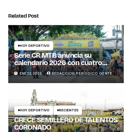
Related Post
HOY DEPORTIVO
Serie CR MTB anuncia su
calendario 2026 con cuatro
fechas en distintas provincias
ENE 22, 2026
REDACCION PERIODICO GENTE
del país
HOY DEPORTIVO
RECIENTES
CRECE SEMILLERO DE TALENTOS
CORONADO