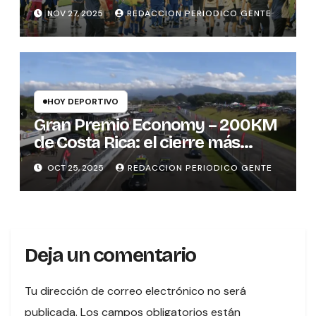
NOV 27, 2025
REDACCION PERIODICO GENTE
HOY DEPORTIVO
Gran Premio Economy – 200KM
de Costa Rica: el cierre más
emocionante del automovilismo
OCT 25, 2025
REDACCION PERIODICO GENTE
nacional
Deja un comentario
Tu dirección de correo electrónico no será
publicada.
Los campos obligatorios están