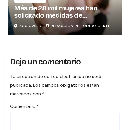
Más de 28 mil mujeres han
solicitado medidas de
protección
AGO 7, 2026
REDACCION PERIODICO GENTE
Deja un comentario
Tu dirección de correo electrónico no será
publicada.
Los campos obligatorios están
marcados con
*
Comentario
*