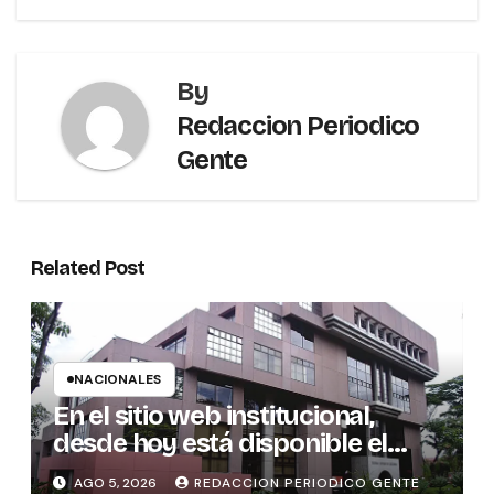
By
Redaccion Periodico
Gente
Related Post
NACIONALES
En el sitio web institucional,
desde hoy está disponible el
sistema “Matrimonio en Línea”
AGO 5, 2026
REDACCION PERIODICO GENTE