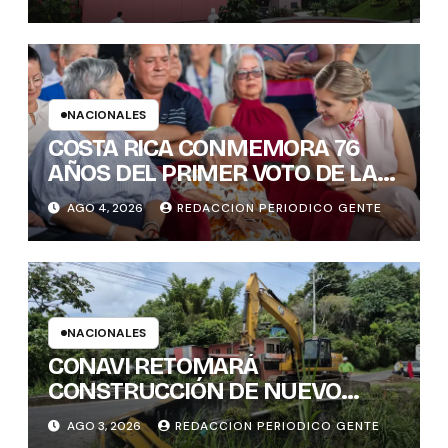
para los notarios del país
NACIONALES
COSTA RICA CONMEMORA 76
AÑOS DEL PRIMER VOTO DE LAS
MUJERES , INAMU BRINDA
AGO 4, 2026
REDACCION PERIODICO GENTE
HOMENAJE A UNA DE LAS
PRIMERAS MUJERES VOTANTES
DE COSTARICA
NACIONALES
CONAVI RETOMARÁ
CONSTRUCCIÓN DE NUEVO
PUENTE EN TURES TRAS
AGO 3, 2026
REDACCION PERIODICO GENTE
CONCLUIR PROCESO DE