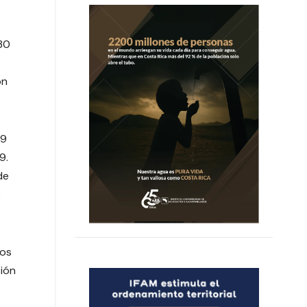
 30
on
19
9.
de
e
los
ión