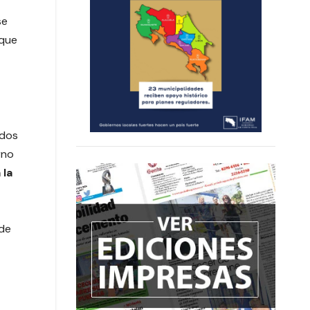
se
 que
ados
rno
 la
 de