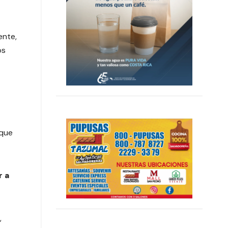
ente,
os
 que
r a
,