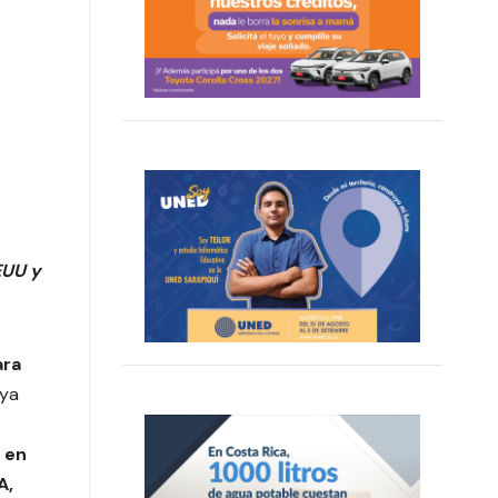
EUU y
ara
 ya
 en
A,