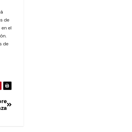
tá
as de
 en el
ión.
s de
bre
nza