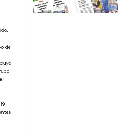
ido.
po de
a
ncluyó
grupo
el
-19
entes
3