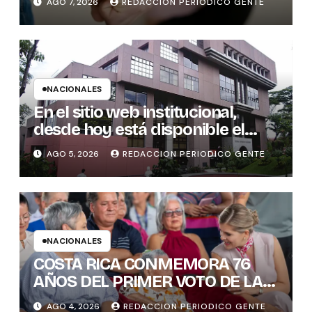
AGO 7, 2026
REDACCION PERIODICO GENTE
NACIONALES
En el sitio web institucional,
desde hoy está disponible el
sistema “Matrimonio en Línea”
AGO 5, 2026
REDACCION PERIODICO GENTE
para los notarios del país
NACIONALES
COSTA RICA CONMEMORA 76
AÑOS DEL PRIMER VOTO DE LAS
MUJERES , INAMU BRINDA
AGO 4, 2026
REDACCION PERIODICO GENTE