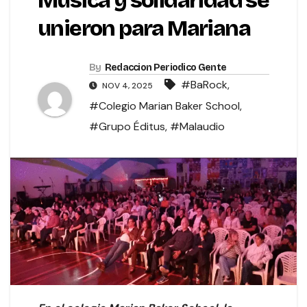
Música y solidaridad se
unieron para Mariana
By
Redaccion Periodico Gente
#BaRock
,
NOV 4, 2025
#Colegio Marian Baker School
,
#Grupo Éditus
,
#Malaudio