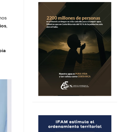
mos
ios
,
pia