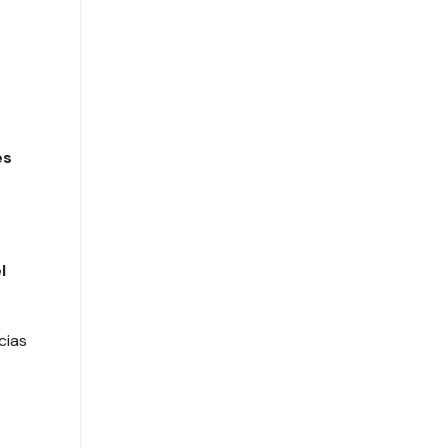
es
l
cias