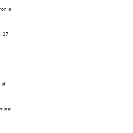
ron la
l 27
 al
semana