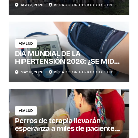
PREVENIR ENFERMEDADES
AGO 3, 2026
REDACCION PERIODICO GENTE
TRANSMITIDAS POR
MOSQUITOS: 1.300 VIVIENDAS
FUMIGADAS EN LA ZONA
FRONTERIZA
SALUD
DÍA MUNDIAL DE LA
HIPERTENSIÓN 2026: ¿SE MIDE
CORRECTAMENTE LA PRESIÓN
MAY 13, 2026
REDACCION PERIODICO GENTE
ARTERIAL? CLAVES PARA EVITAR
ERRORES
SALUD
Perros de terapia llevarán
esperanza a miles de pacientes
en hospitales del país