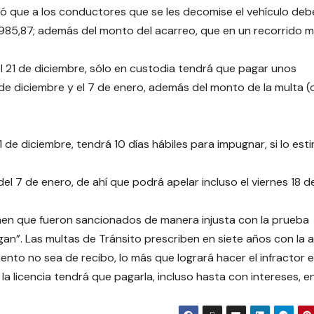
aló que a los conductores que se les decomise el vehículo de
985,87; además del monto del acarreo, que en un recorrido 
el 21 de diciembre, sólo en custodia tendrá que pagar unos
e diciembre y el 7 de enero, además del monto de la multa (
21 de diciembre, tendrá 10 días hábiles para impugnar, si lo est
 del 7 de enero, de ahí que podrá apelar incluso el viernes 18 d
en que fueron sancionados de manera injusta con la prueba
egan”. Las multas de Tránsito prescriben en siete años con la 
ento no sea de recibo, lo más que logrará hacer el infractor 
la licencia tendrá que pagarla, incluso hasta con intereses, e