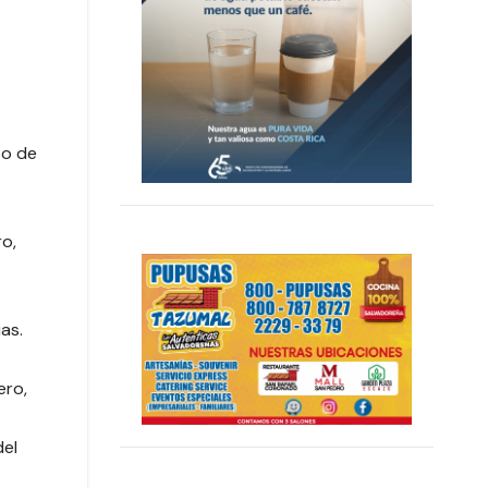
so de
ro,
as.
ero,
del