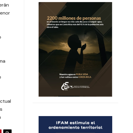
berán
menor
o
ima
e
actual
es
n