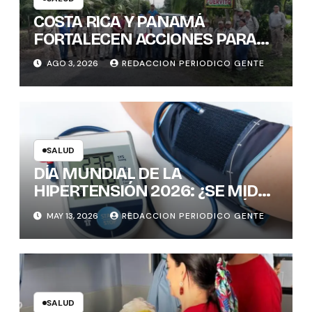
COSTA RICA Y PANAMÁ
FORTALECEN ACCIONES PARA
PREVENIR ENFERMEDADES
AGO 3, 2026
REDACCION PERIODICO GENTE
TRANSMITIDAS POR
MOSQUITOS: 1.300 VIVIENDAS
FUMIGADAS EN LA ZONA
FRONTERIZA
SALUD
DÍA MUNDIAL DE LA
HIPERTENSIÓN 2026: ¿SE MIDE
CORRECTAMENTE LA PRESIÓN
MAY 13, 2026
REDACCION PERIODICO GENTE
ARTERIAL? CLAVES PARA EVITAR
ERRORES
SALUD