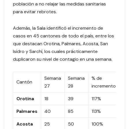
población a no relajar las medidas sanitarias
para evitar rebrotes.
Además, la Sala identificó el incremento de
casos en 45 cantones de todo el país, entre los
que destacan Orotina, Palmares, Acosta, San
Isidro y Sarchí, los cuales prácticamente
duplicaron su nivel de contagio en una semana.
Semana
Semana
% de
In
Cantón
27
28
incremento
de
Orotina
18
39
117%
21
Palmares
40
85
113%
45
Acosta
25
50
100%
25