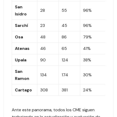
San
28
55
96%
27
Isidro
Sarchí
23
45
96%
22
Osa
48
86
79%
38
Atenas
46
65
41%
19
Upala
90
124
38%
34
San
134
174
30%
4
Ramon
Cartago
308
381
24%
73
Ante este panorama, todos los CME siguen
trabajando en la actualización y evaluación de