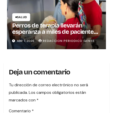
SALUD
Perros de terapia llevarán
esperanza a miles de pacientes
en hospitales del país
ABR 7, 2026
REDACCION PERIODICO GENTE
Deja un comentario
Tu dirección de correo electrónico no será
publicada.
Los campos obligatorios están
marcados con
*
Comentario
*