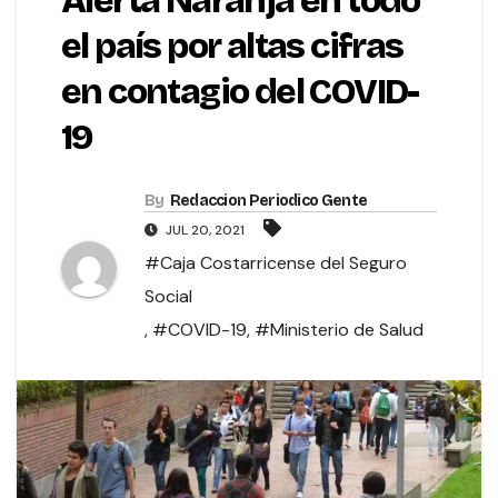
Alerta Naranja en todo
el país por altas cifras
en contagio del COVID-
19
By
Redaccion Periodico Gente
JUL 20, 2021
#Caja Costarricense del Seguro
Social
,
#COVID-19
,
#Ministerio de Salud