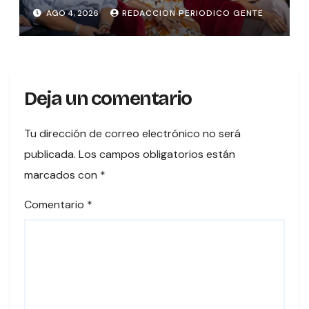
MUJERES , INAMU BRINDA
AGO 4, 2026
REDACCION PERIODICO GENTE
HOMENAJE A UNA DE LAS
PRIMERAS MUJERES VOTANTES
DE COSTARICA
Deja un comentario
Tu dirección de correo electrónico no será
publicada.
Los campos obligatorios están
marcados con
*
Comentario
*