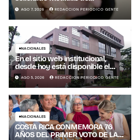
protección
AGO 7, 2026
REDACCION PERIODICO GENTE
NACIONALES
En el sitio web institucional,
desde hoy está disponible el
sistema “Matrimonio en Línea”
AGO 5, 2026
REDACCION PERIODICO GENTE
para los notarios del país
NACIONALES
COSTA RICA CONMEMORA 76
AÑOS DEL PRIMER VOTO DE LAS