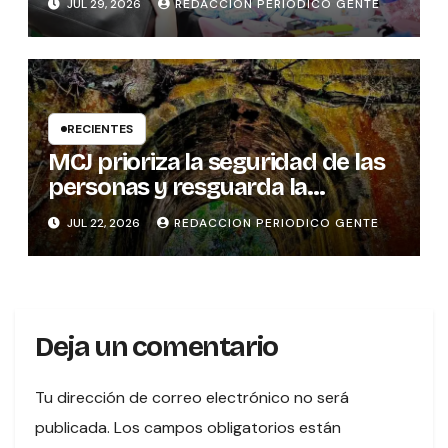
JUL 29, 2026
REDACCION PERIODICO GENTE
RECIENTES
MCJ prioriza la seguridad de las
personas y resguarda la
memoria histórica del puente
JUL 22, 2026
REDACCION PERIODICO GENTE
sobre el río Tures
Deja un comentario
Tu dirección de correo electrónico no será
publicada.
Los campos obligatorios están