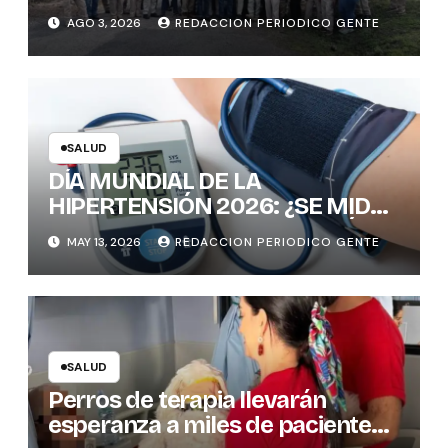
PREVENIR ENFERMEDADES
AGO 3, 2026
REDACCION PERIODICO GENTE
TRANSMITIDAS POR
MOSQUITOS: 1.300 VIVIENDAS
FUMIGADAS EN LA ZONA
FRONTERIZA
SALUD
DÍA MUNDIAL DE LA
HIPERTENSIÓN 2026: ¿SE MIDE
CORRECTAMENTE LA PRESIÓN
MAY 13, 2026
REDACCION PERIODICO GENTE
ARTERIAL? CLAVES PARA EVITAR
ERRORES
SALUD
Perros de terapia llevarán
esperanza a miles de pacientes