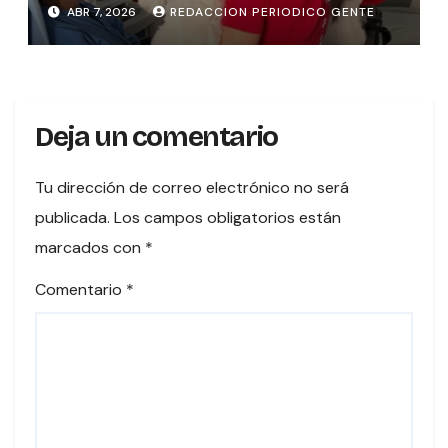
en hospitales del país
ABR 7, 2026
REDACCION PERIODICO GENTE
Deja un comentario
Tu dirección de correo electrónico no será
publicada.
Los campos obligatorios están
marcados con
*
Comentario
*