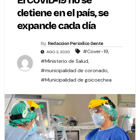
El COVID-19 no se
detiene en el país, se
expande cada día
By
Redaccion Periodico Gente
#Cover-19
,
AGO 2, 2020
#Ministerio de Salud
,
#municipalidad de coronado
,
#Municipalidad de goicoechea