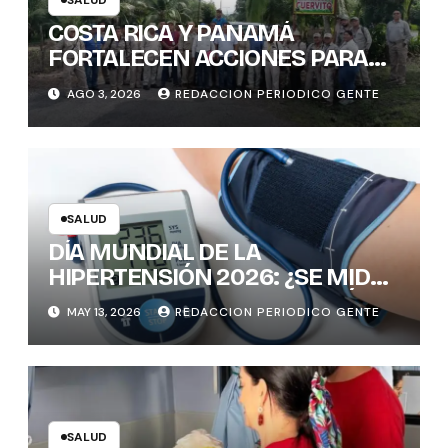
SALUD
COSTA RICA Y PANAMÁ
FORTALECEN ACCIONES PARA
PREVENIR ENFERMEDADES
AGO 3, 2026
REDACCION PERIODICO GENTE
TRANSMITIDAS POR
MOSQUITOS: 1.300 VIVIENDAS
FUMIGADAS EN LA ZONA
FRONTERIZA
SALUD
DÍA MUNDIAL DE LA
HIPERTENSIÓN 2026: ¿SE MIDE
CORRECTAMENTE LA PRESIÓN
MAY 13, 2026
REDACCION PERIODICO GENTE
ARTERIAL? CLAVES PARA EVITAR
ERRORES
SALUD