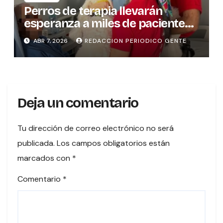
Perros de terapia llevarán
esperanza a miles de pacientes
en hospitales del país
ABR 7, 2026
REDACCION PERIODICO GENTE
Deja un comentario
Tu dirección de correo electrónico no será
publicada.
Los campos obligatorios están
marcados con
*
Comentario
*